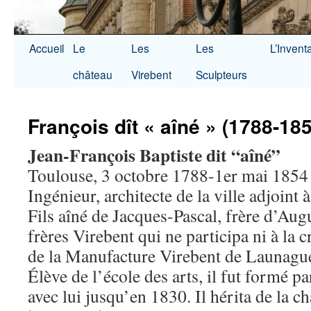
Accueil
Le
Les
Les
L’Invent
château
Virebent
Sculpteurs
François dît « aîné » (1788-18
Jean-François Baptiste dit “aîné”
Toulouse, 3 octobre 1788-1er mai 1854
Ingénieur, architecte de la ville adjoint 
Fils aîné de Jacques-Pascal, frère d’Augu
frères Virebent qui ne participa ni à la c
de la Manufacture Virebent de Launague
Élève de l’école des arts, il fut formé par
avec lui jusqu’en 1830. Il hérita de la c