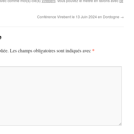
 avec comme mot(s)-clé(s)
Virebent
. Vous pouvez le mettre en favoris avec
ce
Conférence Virebent le 13 Juin 2024 en Dordogne
→
e
*
liée.
Les champs obligatoires sont indiqués avec