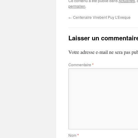
Ce contenu a été publié dans
Actualités
,
permalien
.
←
Centenaire Virebent Puy L’Eveque
Laisser un commentair
Votre adresse e-mail ne sera pas pub
Commentaire
*
Nom
*